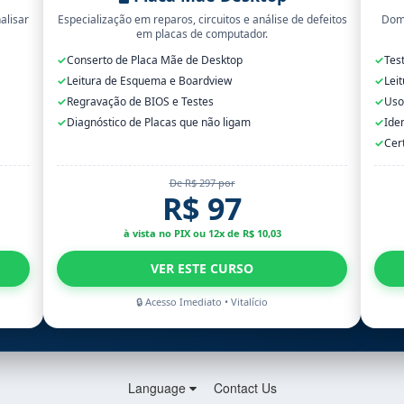
alisar
Especialização em reparos, circuitos e análise de defeitos
Domi
em placas de computador.
✓
Conserto de Placa Mãe de Desktop
✓
Tes
✓
Leitura de Esquema e Boardview
✓
Lei
✓
Regravação de BIOS e Testes
✓
Uso
✓
Diagnóstico de Placas que não ligam
✓
Ide
✓
Cer
De R$ 297 por
R$ 97
à vista no PIX ou 12x de R$ 10,03
VER ESTE CURSO
🔒 Acesso Imediato • Vitalício
Language
Contact Us