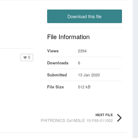
Download this file
File Information
Views
2354
0
Downloads
6
Submitted
13 Jan 2020
File Size
512 kB
NEXT FILE
PHITRONICS G41M3L-E 15-Y65-011002