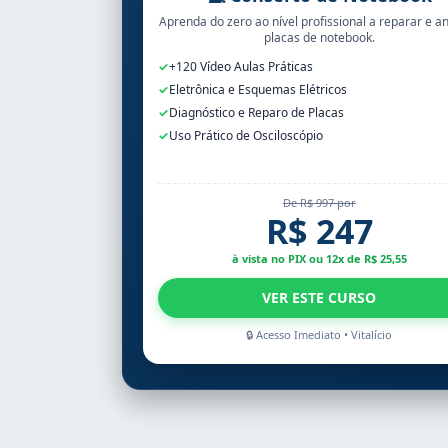
Aprenda do zero ao nível profissional a reparar e an
placas de notebook.
✓
+120 Vídeo Aulas Práticas
✓
Eletrônica e Esquemas Elétricos
✓
Diagnóstico e Reparo de Placas
✓
Uso Prático de Osciloscópio
De R$ 997 por
R$ 247
à vista no PIX ou 12x de R$ 25,55
VER ESTE CURSO
🔒 Acesso Imediato • Vitalício