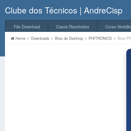
Clube dos Técnicos | AndreCisp
File Download
Casos Resolvidos
Curso NoteB
Home
Downloads
Bios de Desktop
PHITRONICS
Bios P