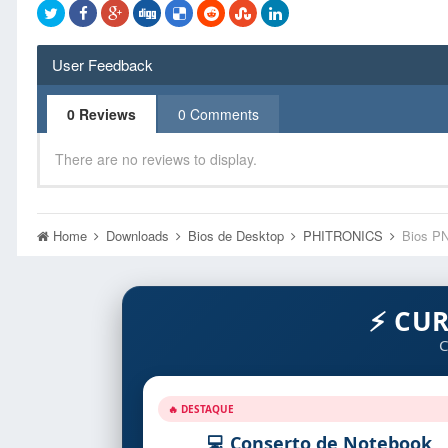
User Feedback
0 Reviews
0 Comments
There are no reviews to display.
Home
Downloads
Bios de Desktop
PHITRONICS
Bios P
⚡ CU
C
🔥 DESTAQUE
💻 Conserto de Notebook