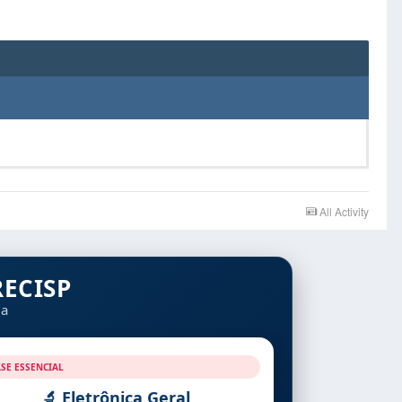
All Activity
ECISP
da
ASE ESSENCIAL
🔬 Eletrônica Geral