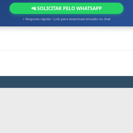
📲 SOLICITAR PELO WHATSAPP
⚡ Resposta rápida • Link para download enviado no chat