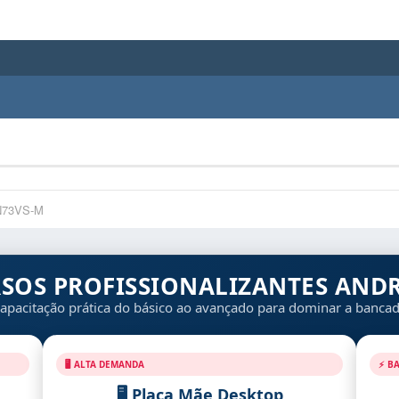
N73VS-M
RSOS PROFISSIONALIZANTES ANDR
apacitação prática do básico ao avançado para dominar a banca
🖥️ ALTA DEMANDA
⚡ B
🖥️ Placa Mãe Desktop