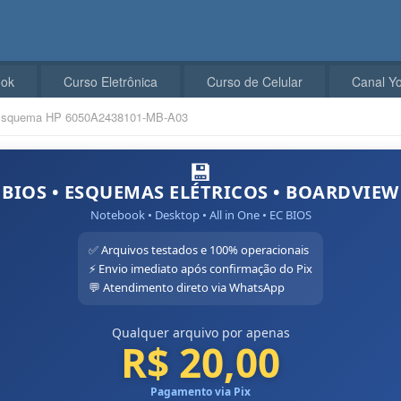
ook
Curso Eletrônica
Curso de Celular
Canal Y
squema HP 6050A2438101-MB-A03
💾
BIOS • ESQUEMAS ELÉTRICOS • BOARDVIEW
Notebook • Desktop • All in One • EC BIOS
✅ Arquivos testados e 100% operacionais
⚡ Envio imediato após confirmação do Pix
💬 Atendimento direto via WhatsApp
Qualquer arquivo por apenas
R$ 20,00
Pagamento via Pix