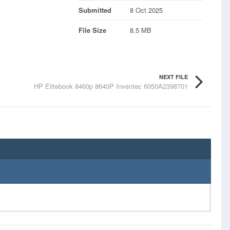
Submitted
8 Oct 2025
File Size
8.5 MB
NEXT FILE
HP Elitebook 8460p 8640P Inventec 6050A2398701