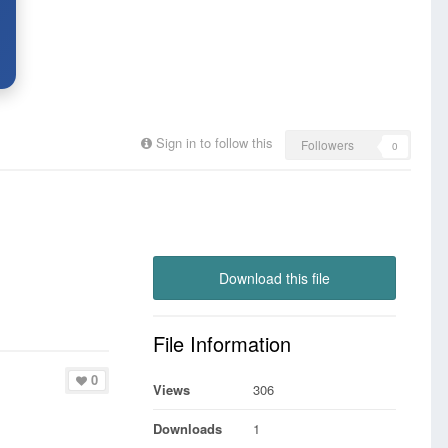
Sign in to follow this
Followers
0
Download this file
File Information
0
Views
306
Downloads
1