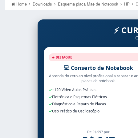
Home
Downloads
Esquema placa Mãe de Notebook
HP
E
⚡ CU
C
🔥 DESTAQUE
💻 Conserto de Notebook
Aprenda do zero ao nível profissional a reparar e an
placas de notebook.
✓
+120 Vídeo Aulas Práticas
✓
Eletrônica e Esquemas Elétricos
✓
Diagnóstico e Reparo de Placas
✓
Uso Prático de Osciloscópio
De R$ 997 por