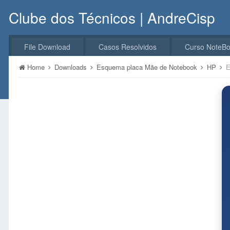
Clube dos Técnicos | AndreCisp
File Download
Casos Resolvidos
Curso NoteB
Home
Downloads
Esquema placa Mãe de Notebook
HP
E