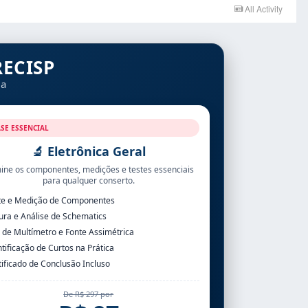
All Activity
ECISP
da
ASE ESSENCIAL
🔬 Eletrônica Geral
ne os componentes, medições e testes essenciais
para qualquer conserto.
te e Medição de Componentes
tura e Análise de Schematics
 de Multímetro e Fonte Assimétrica
ntificação de Curtos na Prática
tificado de Conclusão Incluso
De R$ 297 por