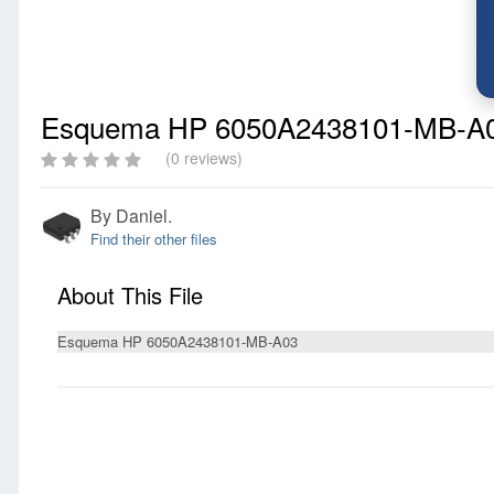
Esquema HP 6050A2438101-MB-A
(0 reviews)
By
Daniel.
Find their other files
About This File
Esquema HP 6050A2438101-MB-A03