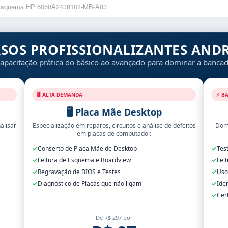
squema HP 6050A2438101-MB-A03
RSOS PROFISSIONALIZANTES ANDR
apacitação prática do básico ao avançado para dominar a banca
🖥️ ALTA DEMANDA
⚡ B
🖥️ Placa Mãe Desktop
alisar
Especialização em reparos, circuitos e análise de defeitos
Domi
em placas de computador.
✓
Conserto de Placa Mãe de Desktop
✓
Tes
✓
Leitura de Esquema e Boardview
✓
Lei
✓
Regravação de BIOS e Testes
✓
Uso
✓
Diagnóstico de Placas que não ligam
✓
Ide
✓
Cer
De R$ 297 por