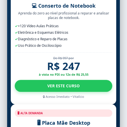
💻 Conserto de Notebook
Aprenda do zero ao nível profissional a reparar e analisar
placas de notebook.
✓
+120 Vídeo Aulas Práticas
✓
Eletrônica e Esquemas Elétricos
✓
Diagnóstico e Reparo de Placas
✓
Uso Prático de Osciloscópio
De R$ 997 por
R$ 247
à vista no PIX ou 12x de R$ 25,55
VER ESTE CURSO
🔒 Acesso Imediato • Vitalício
🖥️ ALTA DEMANDA
🖥️ Placa Mãe Desktop