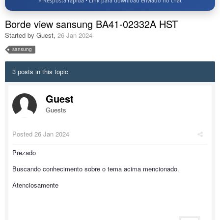
⚡ Resposta rápida • Link para download enviado no chat
Borde view sansung BA41-02332A HST
Started by Guest
,
26 Jan 2024
sansung
3 posts in this topic
Guest
Guests
Posted
26 Jan 2024
Prezado
Buscando conhecimento sobre o tema acima mencionado.
Atenciosamente