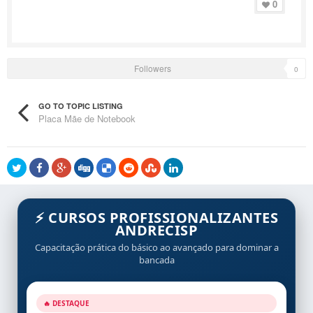
0
Followers
0
GO TO TOPIC LISTING
Placa Mãe de Notebook
⚡ CURSOS PROFISSIONALIZANTES
ANDRECISP
Capacitação prática do básico ao avançado para dominar a
bancada
🔥 DESTAQUE