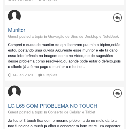
Munitor
Guest posted a topic in
Gravação de Bios de Desktop e NoteBook
Comprei o curso de munitor so q n liberaram pra min o tópico,então
estou postando uma dúvida Aki,vende esse munitor e ele tá dano
essa interferência na imagem como no vídeo,me de sugestões
desse problema como resolvê-lo,ou aonde pode estar o defeito,pois
o cliente já até me pago o munitor e n tenho...
14 Jan 2020
2 replies
LG L65 COM PROBLEMA NO TOUCH
Guest posted a topic in
Conserto de Celular e Tablet
Ja testei 3 touch fica com o mesmo problema de no meio da tela
não funciona o touch ja olhei o conector ta bom retirei um capacitor