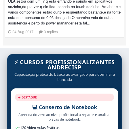
OLA,estou com um j7 q está entrando e saindo em aplicativos
sozinho,da pra ver q ele fica tocando na touch sozinho..Ao abrir ele
varios componentes estão curto e esquentando bastante,e na fonte
esta com consumo de 0,03 desligado.O aparelho veio de outra
assistencia e perto do power mananger esta fal...
24 Aug 2017
3 replies
⚡ CURSOS PROFISSIONALIZANTES
ANDRECISP
Capacitação prática do básico ao avançado para dominar a
bancada
🔥 DESTAQUE
💻 Conserto de Notebook
Aprenda do zero ao nível profissional a reparar e analisar
placas de notebook.
✓
+120 Vídeo Aulas Práticas